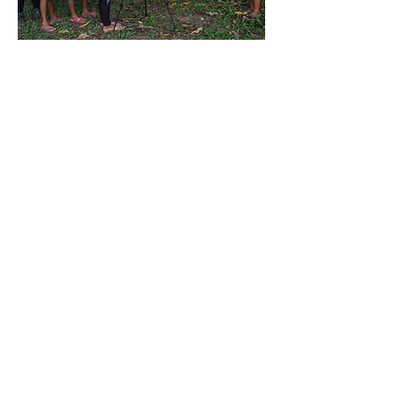
DAC MATSIGENKA
Comunidad de Nueva Luz
(Cusco, Perú)
Lengua amazónica perteneciente a
la familia lingüística Arawak. El
matsigenka es una lengua vital que
se habla en Perú, en las regiones de
Cusco, Madre de Dios, Ayacucho y
Lima, esta última por la migración.
LAS PALABRAS Y
GESTOS QUE
CONFORMAN